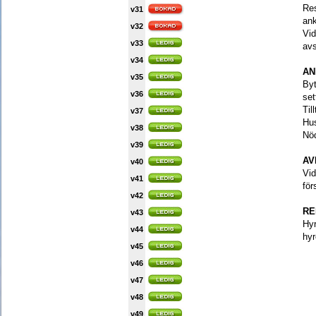
Res
v31
an
v32
Vid
v33
avs
v34
AN
v35
Byt
v36
set
Til
v37
Hus
v38
Nöd
v39
AV
v40
Vid
v41
för
v42
RE
v43
Hy
v44
hyr
v45
v46
v47
v48
v49