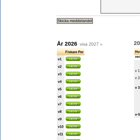
20
År 2026
visa 2027 »
Hu
Fiskare Per
ve
v1
v2
v 1
v3
v 2
v4
v 
v5
v6
v7
v8
v-
v9
v10
v11