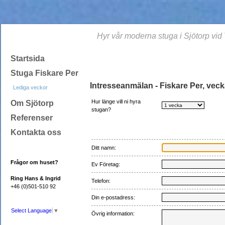
Hyr vår moderna stuga i Sjötorp vi
Startsida
Stuga Fiskare Per
Intresseanmälan - Fiskare Per, vec
Lediga veckor
Hur länge vill ni hyra
Om Sjötorp
stugan?
Referenser
Kontakta oss
Ditt namn:
Frågor om huset?
Ev Företag:
Ring Hans & Ingrid
Telefon:
+46 (0)501-510 92
Din e-postadress:
Select Language
▼
Övrig information: