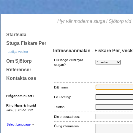
Hyr vår moderna stuga i Sjötorp vi
Startsida
Stuga Fiskare Per
Intresseanmälan - Fiskare Per, vec
Lediga veckor
Hur länge vill ni hyra
Om Sjötorp
stugan?
Referenser
Kontakta oss
Ditt namn:
Frågor om huset?
Ev Företag:
Ring Hans & Ingrid
Telefon:
+46 (0)501-510 92
Din e-postadress:
Select Language
▼
Övrig information: