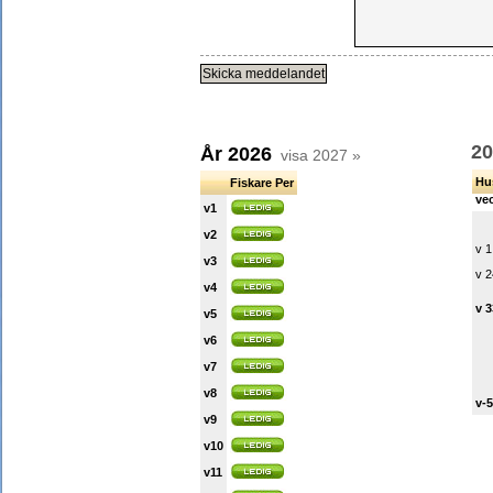
20
År 2026
visa 2027 »
Hu
Fiskare Per
ve
v1
v2
v 1
v3
v 2
v4
v 
v5
v6
v7
v8
v-
v9
v10
v11