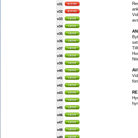
Res
v31
an
v32
Vid
v33
avs
v34
AN
v35
Byt
v36
set
Til
v37
Hus
v38
Nöd
v39
AV
v40
Vid
v41
för
v42
RE
v43
Hy
v44
hyr
v45
v46
v47
v48
v49